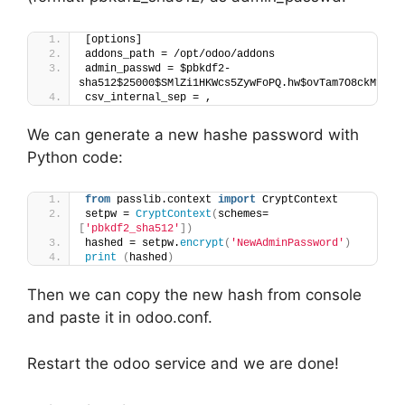
[options]
addons_path = /opt/odoo/addons
admin_passwd = $pbkdf2-
sha512$25000$SMlZi1HKWcs5ZywFoPQ.hw$ovTam7O8ckMfnvj
csv_internal_sep = ,
We can generate a new hashe password with
Python code:
from
 passlib.context 
import
 CryptContext
setpw = 
CryptContext
(
schemes=
[
'pbkdf2_sha512'
])
hashed = setpw.
encrypt
(
'NewAdminPassword'
)
print
(
hashed
)
Then we can copy the new hash from console
and paste it in odoo.conf.
Restart the odoo service and we are done!