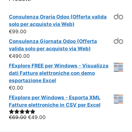
Consulenza Oraria Odoo (Offerta valida
solo per acquisto via Web)
€
99.00
Consulenza Giornata Odoo (Offerta
valida solo per acquisto via Web)
€
490.00
FExplore FREE per Windows - Visualizza
dati Fatture elettroniche con demo
esportazione Excel
€
0.00
FExplore per Windows - Esporta XML
Fatture elettroniche in CSV per Excel
Il
Il
€
69.00
€
49.00
Valutato
5.00
su 5
prezzo
prezzo
originale
attuale