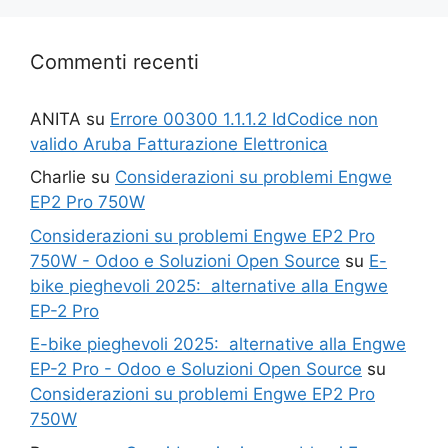
era:
è:
€69.00.
€49.00.
Commenti recenti
ANITA
su
Errore 00300 1.1.1.2 IdCodice non
valido Aruba Fatturazione Elettronica
Charlie
su
Considerazioni su problemi Engwe
EP2 Pro 750W
Considerazioni su problemi Engwe EP2 Pro
750W - Odoo e Soluzioni Open Source
su
E-
bike pieghevoli 2025: alternative alla Engwe
EP-2 Pro
E-bike pieghevoli 2025: alternative alla Engwe
EP-2 Pro - Odoo e Soluzioni Open Source
su
Considerazioni su problemi Engwe EP2 Pro
750W