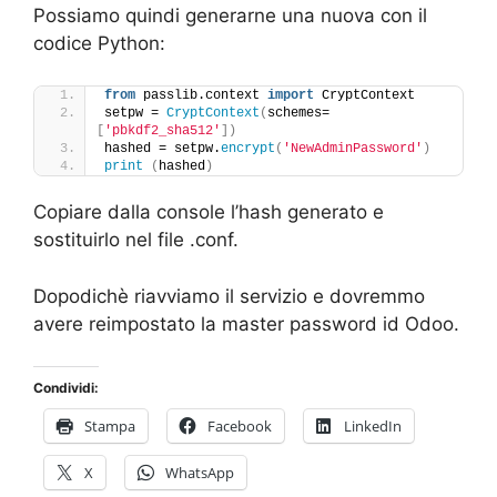
Possiamo quindi generarne una nuova con il
codice Python:
from
 passlib.context 
import
 CryptContext
setpw = 
CryptContext
(
schemes=
[
'pbkdf2_sha512'
])
hashed = setpw.
encrypt
(
'NewAdminPassword'
)
print
(
hashed
)
Copiare dalla console l’hash generato e
sostituirlo nel file .conf.
Dopodichè riavviamo il servizio e dovremmo
avere reimpostato la master password id Odoo.
Condividi:
Stampa
Facebook
LinkedIn
X
WhatsApp