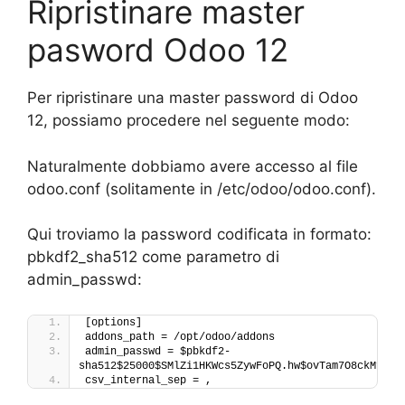
Ripristinare master
pasword Odoo 12
Per ripristinare una master password di Odoo
12, possiamo procedere nel seguente modo:
Naturalmente dobbiamo avere accesso al file
odoo.conf (solitamente in /etc/odoo/odoo.conf).
Qui troviamo la password codificata in formato:
pbkdf2_sha512 come parametro di
admin_passwd:
[options]
addons_path = /opt/odoo/addons
admin_passwd = $pbkdf2-
sha512$25000$SMlZi1HKWcs5ZywFoPQ.hw$ovTam7O8ckMfnvj
csv_internal_sep = ,