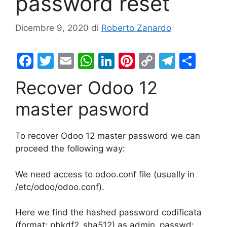
password reset
Dicembre 9, 2020
di
Roberto Zanardo
F
T
E
W
Li
Pi
C
T
C
a
w
m
h
n
nt
o
el
o
Recover Odoo 12
c
itt
ai
at
k
er
p
e
n
master pasword
e
er
l
s
e
e
y
gr
di
b
A
dI
st
Li
a
vi
To recover Odoo 12 master password we can
o
p
n
n
m
di
proceed the following way:
o
p
k
k
We need access to odoo.conf file (usually in
/etc/odoo/odoo.conf).
Here we find the hashed password codificata
(format: pbkdf2_sha512) as admin_passwd: