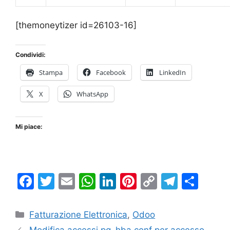
[themoneytizer id=26103-16]
Condividi:
Stampa
Facebook
LinkedIn
X
WhatsApp
Mi piace:
F
T
E
W
Li
Pi
C
T
C
a
w
m
h
n
nt
o
el
o
c
itt
ai
at
k
er
p
e
n
Categorie
Fatturazione Elettronica
,
Odoo