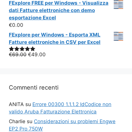
FExplore FREE per Windows - Visualizza
dati Fatture elettroniche con demo
esportazione Excel
€
0.00
FExplore per Windows - Esporta XML
Fatture elettroniche in CSV per Excel
Il
Il
€
69.00
€
49.00
Valutato
5.00
su 5
prezzo
prezzo
originale
attuale
era:
è:
€69.00.
€49.00.
Commenti recenti
ANITA
su
Errore 00300 1.1.1.2 IdCodice non
valido Aruba Fatturazione Elettronica
Charlie
su
Considerazioni su problemi Engwe
EP2 Pro 750W