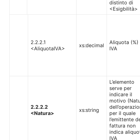
distinto di
<Esigbilità>
2.2.2.1
Aliquota (%)
xs:decimal
<AliquotaIVA>
IVA
L’elemento
serve per
indicare il
motivo (Nat
2.2.2.2
dell’operazio
xs:string
<Natura>
per il quale
l’emittente de
fattura non
indica aliquo
IVA