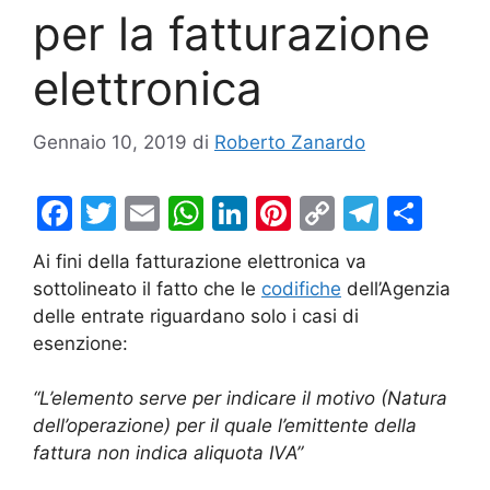
per la fatturazione
elettronica
Gennaio 10, 2019
di
Roberto Zanardo
F
T
E
W
Li
Pi
C
T
C
a
w
m
h
n
nt
o
el
o
Ai fini della fatturazione elettronica va
c
itt
ai
at
k
er
p
e
n
sottolineato il fatto che le
codifiche
dell’Agenzia
e
er
l
s
e
e
y
gr
di
delle entrate riguardano solo i casi di
b
A
dI
st
Li
a
vi
esenzione:
o
p
n
n
m
di
“L’elemento serve per indicare il motivo (Natura
o
p
k
dell’operazione) per il quale l’emittente della
k
fattura non indica aliquota IVA”