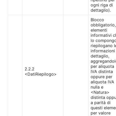
ogni riga di
dettaglio).
Blocco
obbligatorio,
elementi
informativi c
lo compong
riepilogano l
informazioni 
dettaglio,
aggregandol
per aliquota
2.2.2
IVA distinta
<DatiRiepilogo>
oppure per
aliquota IVA
nulla e
<Natura>
distinta oppu
a parità di
questi elemen
per valore