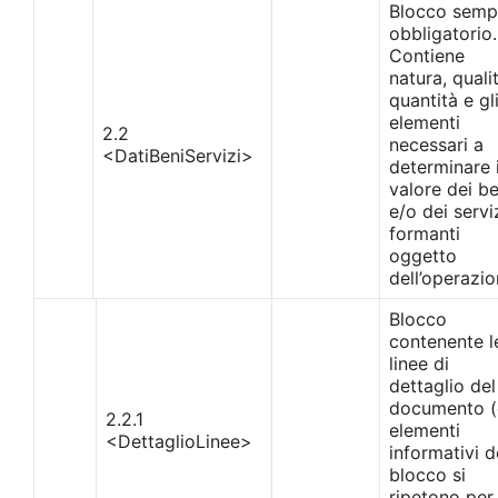
Blocco semp
obbligatorio.
Contiene
natura, qualit
quantità e gl
elementi
2.2
necessari a
<DatiBeniServizi>
determinare i
valore dei be
e/o dei servi
formanti
oggetto
dell’operazi
Blocco
contenente l
linee di
dettaglio del
documento (
2.2.1
elementi
<DettaglioLinee>
informativi d
blocco si
ripetono per