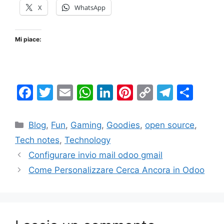
X
WhatsApp
Mi piace:
F
T
E
W
Li
Pi
C
T
C
a
w
m
h
n
nt
o
el
o
c
itt
ai
at
k
er
p
e
n
Categorie
Blog
,
Fun
,
Gaming
,
Goodies
,
open source
,
e
er
l
s
e
e
y
gr
di
Tech notes
,
Technology
b
A
dI
st
Li
a
vi
Configurare invio mail odoo gmail
o
p
n
n
m
di
Come Personalizzare Cerca Ancora in Odoo
o
p
k
k