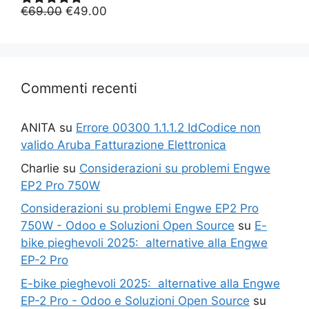
Il
Il
€
69.00
€
49.00
Valutato
5.00
su 5
prezzo
prezzo
originale
attuale
era:
è:
€69.00.
€49.00.
Commenti recenti
ANITA
su
Errore 00300 1.1.1.2 IdCodice non
valido Aruba Fatturazione Elettronica
Charlie
su
Considerazioni su problemi Engwe
EP2 Pro 750W
Considerazioni su problemi Engwe EP2 Pro
750W - Odoo e Soluzioni Open Source
su
E-
bike pieghevoli 2025: alternative alla Engwe
EP-2 Pro
E-bike pieghevoli 2025: alternative alla Engwe
EP-2 Pro - Odoo e Soluzioni Open Source
su