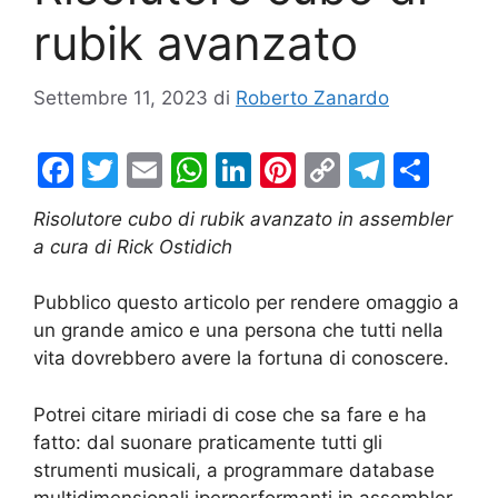
rubik avanzato
Settembre 11, 2023
di
Roberto Zanardo
F
T
E
W
Li
Pi
C
T
C
a
w
m
h
n
nt
o
el
o
Risolutore cubo di rubik avanzato in assembler
c
itt
ai
at
k
er
p
e
n
a cura di Rick Ostidich
e
er
l
s
e
e
y
gr
di
b
A
dI
st
Li
a
vi
Pubblico questo articolo per rendere omaggio a
un grande amico e una persona che tutti nella
o
p
n
n
m
di
vita dovrebbero avere la fortuna di conoscere.
o
p
k
k
Potrei citare miriadi di cose che sa fare e ha
fatto: dal suonare praticamente tutti gli
strumenti musicali, a programmare database
multidimensionali iperperformanti in assembler,