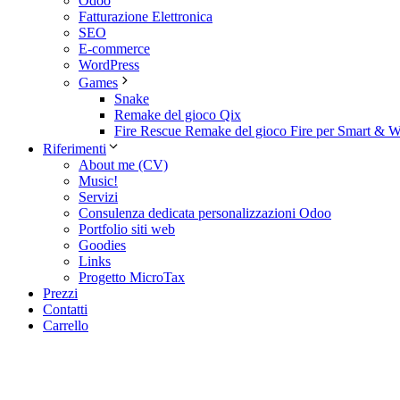
Odoo
Fatturazione Elettronica
SEO
E-commerce
WordPress
Games
Snake
Remake del gioco Qix
Fire Rescue Remake del gioco Fire per Smart & W
Riferimenti
About me (CV)
Music!
Servizi
Consulenza dedicata personalizzazioni Odoo
Portfolio siti web
Goodies
Links
Progetto MicroTax
Prezzi
Contatti
Carrello