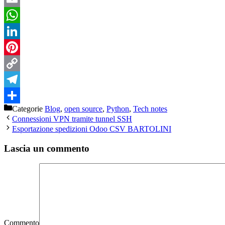
Email
WhatsApp
LinkedIn
Pinterest
Copy
Link
Telegram
Categorie
Blog
,
open source
,
Python
,
Tech notes
Condividi
Connessioni VPN tramite tunnel SSH
Esportazione spedizioni Odoo CSV BARTOLINI
Lascia un commento
Commento