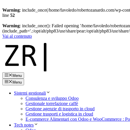
Warning
: include_once(/home/favoledo/robertozanardo.com/wp-conten
line
52
Warning
: include_once(): Failed opening '/home/favoledo/robertozan
(include_path='.:/opt/alt/php83/usr/share/pear:/opt/alt/php83/usr/share/
Vai al contenuto
Menu
Menu
Sistemi gestionali
Consulenza e sviluppo Odoo
Gestionale torrefazione caffè
Gestione agenzie di trasporto in cloud
Gestione trasporti e logistica in cloud
E-commerce Alimentari con Odoo e WooCommerce : Port
Tech notes