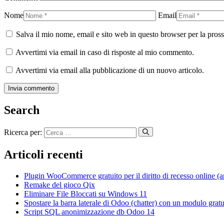
Nome
Email
Salva il mio nome, email e sito web in questo browser per la pro
Avvertimi via email in caso di risposte al mio commento.
Avvertimi via email alla pubblicazione di un nuovo articolo.
Search
Ricerca per:
Articoli recenti
Plugin WooCommerce gratuito per il diritto di recesso online (ar
Remake del gioco Qix
Eliminare File Bloccati su Windows 11
Spostare la barra laterale di Odoo (chatter) con un modulo gratu
Script SQL anonimizzazione db Odoo 14