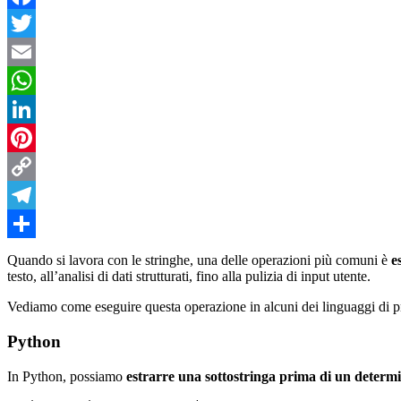
Facebook
Twitter
Email
WhatsApp
LinkedIn
Pinterest
Copy
Link
Telegram
Condividi
Quando si lavora con le stringhe, una delle operazioni più comuni è
e
testo, all’analisi di dati strutturati, fino alla pulizia di input utente.
Vediamo come eseguire questa operazione in alcuni dei linguaggi di 
Python
In Python, possiamo
estrarre una sottostringa prima di un determi