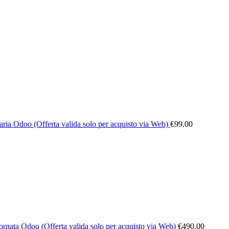
ria Odoo (Offerta valida solo per acquisto via Web)
€
99.00
rnata Odoo (Offerta valida solo per acquisto via Web)
€
490.00