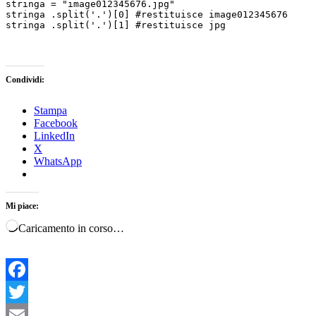
stringa = "image012345676.jpg"

stringa .split('.')[0] #restituisce image012345676

stringa .split('.')[1] #restituisce jpg
Condividi:
Stampa
Facebook
LinkedIn
X
WhatsApp
Mi piace:
Caricamento in corso…
Facebook
Twitter