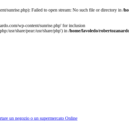
t/sunrise.php): Failed to open stream: No such file or directory in
/ho
ardo.com/wp-content/sunrise.php' for inclusion
php:/usr/share/pear:/usr/share/php') in
/home/favoledo/robertozanardo
are un negozio o un supermercato Online