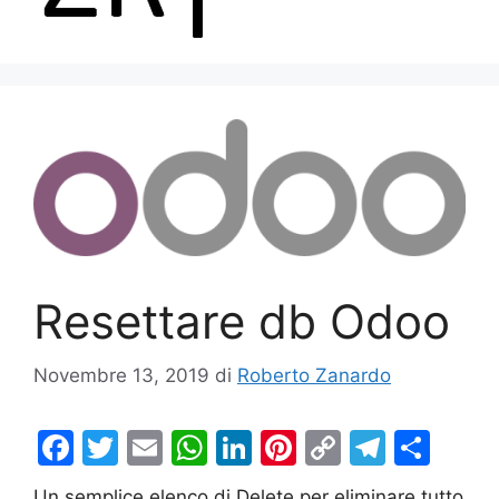
Menu
Resettare db Odoo
Novembre 13, 2019
di
Roberto Zanardo
F
T
E
W
Li
Pi
C
T
C
a
w
m
h
n
nt
o
el
o
Un semplice elenco di Delete per eliminare tutto