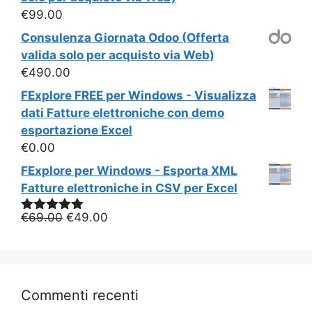
€
99.00
Consulenza Giornata Odoo (Offerta
valida solo per acquisto via Web)
€
490.00
FExplore FREE per Windows - Visualizza
dati Fatture elettroniche con demo
esportazione Excel
€
0.00
FExplore per Windows - Esporta XML
Fatture elettroniche in CSV per Excel
Il
Il
€
69.00
€
49.00
Valutato
5.00
su 5
prezzo
prezzo
originale
attuale
era:
è:
€69.00.
€49.00.
Commenti recenti