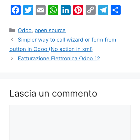
F
T
E
W
Li
Pi
C
T
C
a
w
m
h
n
nt
o
el
o
c
itt
ai
at
k
er
p
e
n
Categorie
Odoo
,
open source
e
er
l
s
e
e
y
gr
di
Simpler way to call wizard or form from
b
A
dI
st
Li
a
vi
button in Odoo (No action in xml)
o
p
n
n
m
di
Fatturazione Elettronica Odoo 12
o
p
k
k
Lascia un commento
Commento