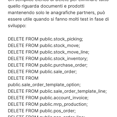
c
itt
ai
at
k
er
p
e
n
quello riguarda documenti e prodotti
e
er
l
s
e
e
y
gr
di
mantenendo solo le anagrafiche partners, può
b
A
dI
st
Li
a
vi
essere utile quando si fanno molti test in fase di
sviluppo:
o
p
n
n
m
di
o
p
k
DELETE FROM public.stock_picking;
k
DELETE FROM public.stock_move;
DELETE FROM public.stock_move_line;
DELETE FROM public.stock_inventory;
DELETE FROM public.purchase_order;
DELETE FROM public.sale_order;
DELETE FROM
public.sale_order_template_option;
DELETE FROM public.sale_order_template_line;
DELETE FROM public.account_invoice;
DELETE FROM public.mrp_production;
DELETE FROM public.pos_order;