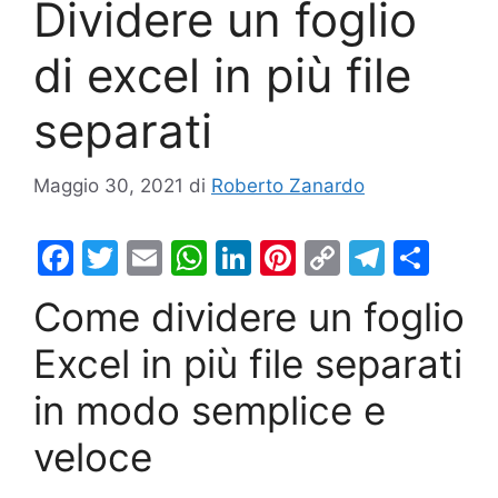
Dividere un foglio
di excel in più file
separati
Maggio 30, 2021
di
Roberto Zanardo
F
T
E
W
Li
Pi
C
T
C
a
w
m
h
n
nt
o
el
o
Come dividere un foglio
c
itt
ai
at
k
er
p
e
n
Excel in più file separati
e
er
l
s
e
e
y
gr
di
b
A
dI
st
Li
a
vi
in modo semplice e
o
p
n
n
m
di
veloce
o
p
k