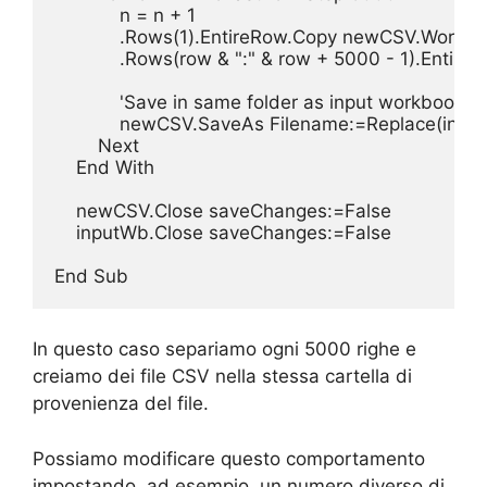
            n = n + 1

            .Rows(1).EntireRow.Copy newCSV.Worksh
            .Rows(row & ":" & row + 5000 - 1).Ent
            'Save in same folder as input workbook w
            newCSV.SaveAs Filename:=Replace(input
        Next

    End With

    newCSV.Close saveChanges:=False

    inputWb.Close saveChanges:=False

End Sub
In questo caso separiamo ogni 5000 righe e
creiamo dei file CSV nella stessa cartella di
provenienza del file.
Possiamo modificare questo comportamento
impostando, ad esempio, un numero diverso di