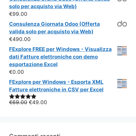
solo per acquisto via Web)
€
99.00
Consulenza Giornata Odoo (Offerta
valida solo per acquisto via Web)
€
490.00
FExplore FREE per Windows - Visualizza
dati Fatture elettroniche con demo
esportazione Excel
€
0.00
FExplore per Windows - Esporta XML
Fatture elettroniche in CSV per Excel
Il
Il
€
69.00
€
49.00
Valutato
5.00
su 5
prezzo
prezzo
originale
attuale
era:
è:
€69.00.
€49.00.