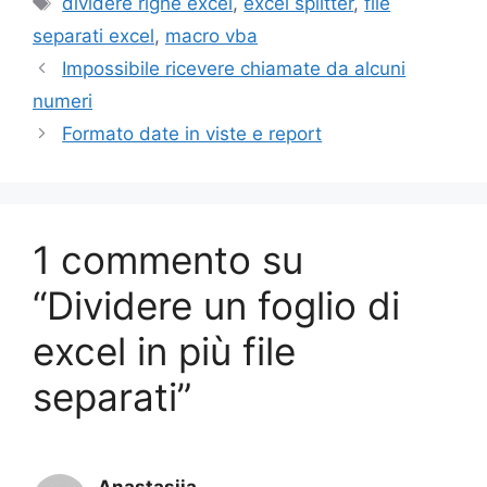
e
er
l
s
e
e
y
gr
di
dividere righe excel
,
excel splitter
,
file
b
A
dI
st
Li
a
vi
separati excel
,
macro vba
o
p
n
n
m
di
Impossibile ricevere chiamate da alcuni
o
p
k
numeri
k
Formato date in viste e report
1 commento su
“Dividere un foglio di
excel in più file
separati”
Anastasiia