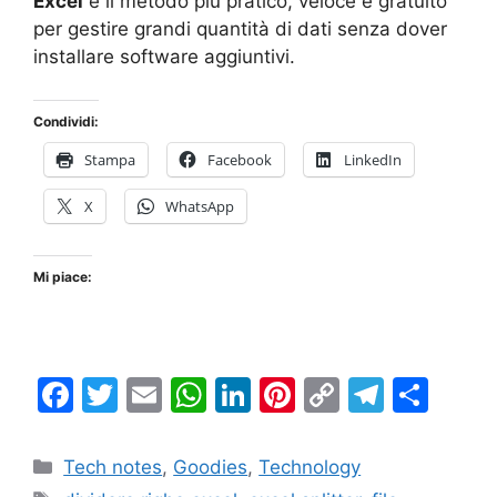
Excel
è il metodo più pratico, veloce e gratuito
per gestire grandi quantità di dati senza dover
installare software aggiuntivi.
Condividi:
Stampa
Facebook
LinkedIn
X
WhatsApp
Mi piace:
F
T
E
W
Li
Pi
C
T
C
a
w
m
h
n
nt
o
el
o
c
itt
ai
at
k
er
p
e
n
Categorie
Tech notes
,
Goodies
,
Technology
Tag