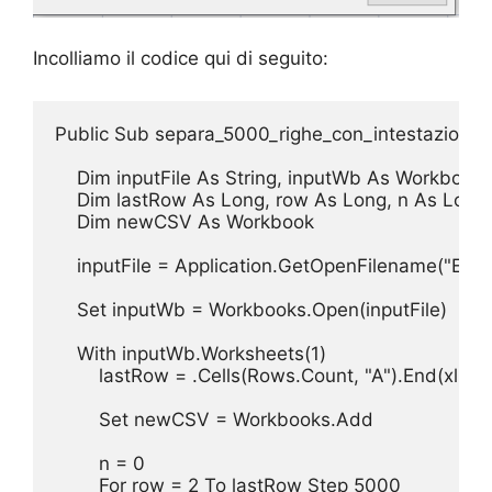
Incolliamo il codice qui di seguito:
Public Sub separa_5000_righe_con_intestazioni_c
    Dim inputFile As String, inputWb As Workbook

    Dim lastRow As Long, row As Long, n As Long

    Dim newCSV As Workbook

    inputFile = Application.GetOpenFilename("Excel F
    Set inputWb = Workbooks.Open(inputFile)

    With inputWb.Worksheets(1)

        lastRow = .Cells(Rows.Count, "A").End(xlUp)
        Set newCSV = Workbooks.Add

        n = 0

        For row = 2 To lastRow Step 5000
