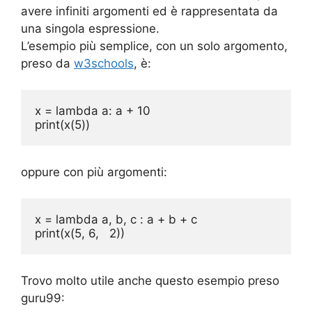
avere infiniti argomenti ed è rappresentata da
o
p
n
n
m
di
una singola espressione.
o
p
k
L’esempio più semplice, con un solo argomento,
k
preso da
w3schools
, è:
x = lambda a: a + 10

print(x(5))
oppure con più argomenti:
x = 
lambda
print
(x(
5
, 
6
,   
2
)) 
Trovo molto utile anche questo esempio preso
guru99: