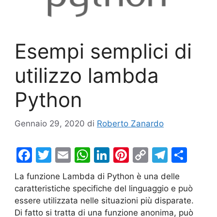
Esempi semplici di
utilizzo lambda
Python
Gennaio 29, 2020
di
Roberto Zanardo
F
T
E
W
Li
Pi
C
T
C
a
w
m
h
n
nt
o
el
o
La funzione Lambda di Python è una delle
c
itt
ai
at
k
er
p
e
n
caratteristiche specifiche del linguaggio e può
e
er
l
s
e
e
y
gr
di
essere utilizzata nelle situazioni più disparate.
b
A
dI
st
Li
a
vi
Di fatto si tratta di una funzione anonima, può