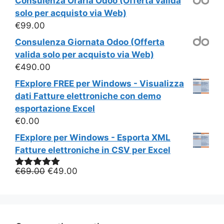
Consulenza Oraria Odoo (Offerta valida
solo per acquisto via Web)
€
99.00
Consulenza Giornata Odoo (Offerta
valida solo per acquisto via Web)
€
490.00
FExplore FREE per Windows - Visualizza
dati Fatture elettroniche con demo
esportazione Excel
€
0.00
FExplore per Windows - Esporta XML
Fatture elettroniche in CSV per Excel
Il
Il
€
69.00
€
49.00
Valutato
5.00
su 5
prezzo
prezzo
originale
attuale
era:
è:
€69.00.
€49.00.