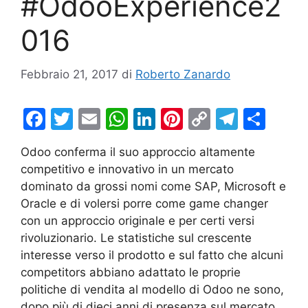
#OdooExperience2
016
Febbraio 21, 2017
di
Roberto Zanardo
F
T
E
W
Li
Pi
C
T
C
a
w
m
h
n
nt
o
el
o
Odoo conferma il suo approccio altamente
c
itt
ai
at
k
er
p
e
n
competitivo e innovativo in un mercato
e
er
l
s
e
e
y
gr
di
dominato da grossi nomi come SAP, Microsoft e
b
A
dI
st
Li
a
vi
Oracle e di volersi porre come game changer
con un approccio originale e per certi versi
o
p
n
n
m
di
rivoluzionario. Le statistiche sul crescente
o
p
k
interesse verso il prodotto e sul fatto che alcuni
k
competitors abbiano adattato le proprie
politiche di vendita al modello di Odoo ne sono,
dopo più di dieci anni di presenza sul mercato,