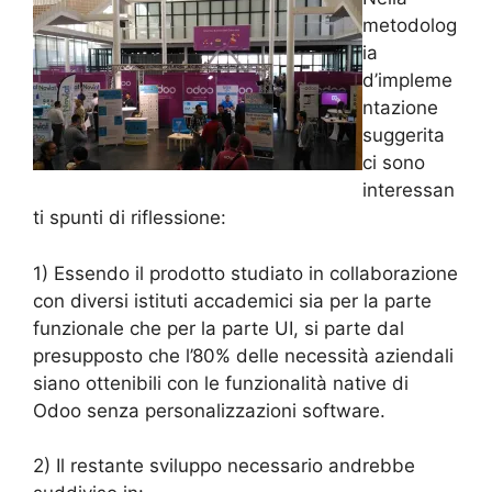
metodolog
ia
d’impleme
ntazione
suggerita
ci sono
interessan
ti spunti di riflessione:
1) Essendo il prodotto studiato in collaborazione
con diversi istituti accademici sia per la parte
funzionale che per la parte UI, si parte dal
presupposto che l’80% delle necessità aziendali
siano ottenibili con le funzionalità native di
Odoo senza personalizzazioni software.
2) Il restante sviluppo necessario andrebbe