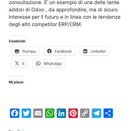
consultazione. E’ un esempio di una delle tante
addon di Odoo , da approfondire, ma di sicuro
interesse per il futuro e in linea con le tendenze
degli altri competitor ERP/CRM.
Condividi:
Stampa
Facebook
LinkedIn
X
WhatsApp
Mi piace:
F
T
E
W
Li
Pi
C
T
C
a
w
m
h
n
nt
o
el
o