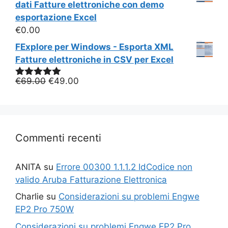
dati Fatture elettroniche con demo
esportazione Excel
€
0.00
FExplore per Windows - Esporta XML
Fatture elettroniche in CSV per Excel
Il
Il
€
69.00
€
49.00
Valutato
5.00
su 5
prezzo
prezzo
originale
attuale
era:
è:
€69.00.
€49.00.
Commenti recenti
ANITA
su
Errore 00300 1.1.1.2 IdCodice non
valido Aruba Fatturazione Elettronica
Charlie
su
Considerazioni su problemi Engwe
EP2 Pro 750W
Considerazioni su problemi Engwe EP2 Pro